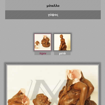
μέταλλο
γύψος
πριν
μετά