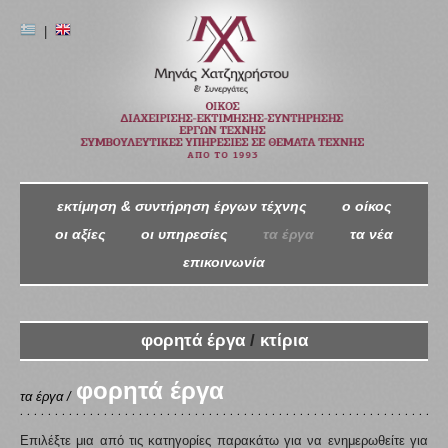
|
εκτίμηση & συντήρηση έργων τέχνης
ο oίκος
οι αξίες
οι υπηρεσίες
τα έργα
τα νέα
επικοινωνία
φορητά έργα
/
κτίρια
φορητά έργα
τα έργα /
Επιλέξτε μια από τις κατηγορίες παρακάτω για να ενημερωθείτε για