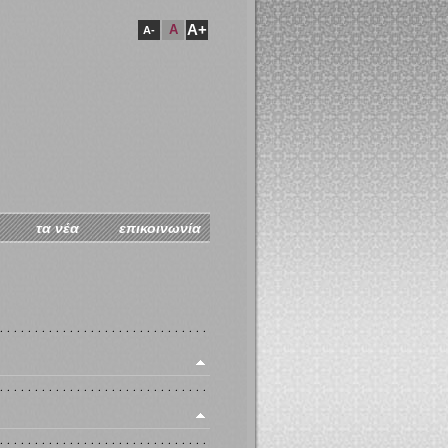
A+
A
A-
τα νέα
επικοινωνία