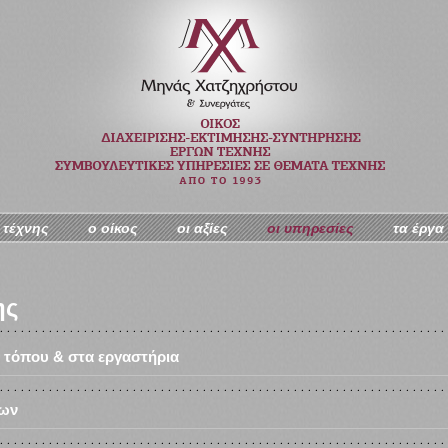
 τέχνης
ο oίκος
οι αξίες
οι υπηρεσίες
τα έργα
ης
ί τόπου & στα εργαστήρια
ίων